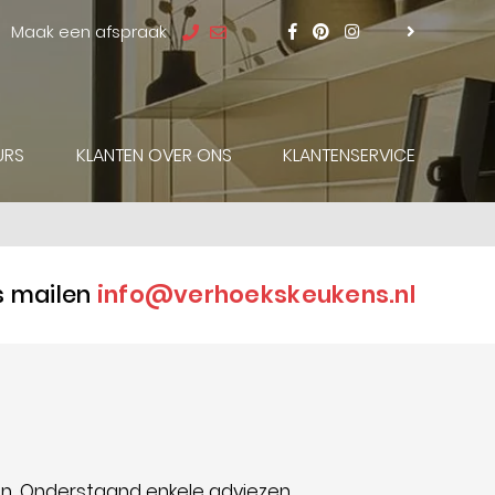
Maak een afspraak
URS
KLANTEN OVER ONS
KLANTENSERVICE
s mailen
info@verhoekskeukens.nl
en. Onderstaand enkele adviezen.