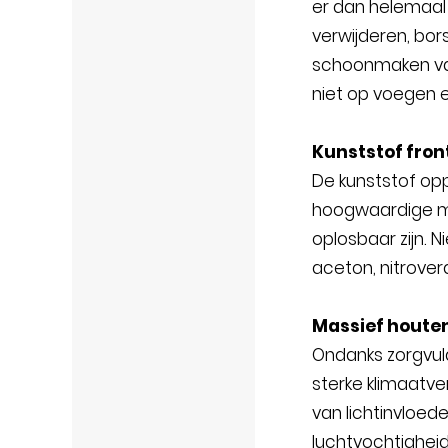
er dan helemaal 
verwijderen, bors
schoonmaken van 
niet op voegen 
Kunststof fron
De kunststof op
hoogwaardige me
oplosbaar zijn. N
aceton, nitroverd
Massief houte
Ondanks zorgvul
sterke klimaatve
van lichtinvloed
luchtvochtighei