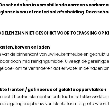
De schade kan in verschillende vormen voorkomen:
 glansniveau of materiaal afscheiding. Deze schad
DDELEN ZIJN NIET GESCHIKT VOOR TOEPASSING OP 
kasten, korven en laden
en van de binnenkant van uw keukenmeubelen gebruikt 
eibaar doch mild reinigingsmiddel. U veegt de gereini
e doek om te verhinderen dat er water in de naden bin
kte fronten / gefineerde of gelakte oppervlakken
n echt houten elementen ontstaat in ettelijke werkfase
ardige lagenopbouw van blanke lak met grote weerstand