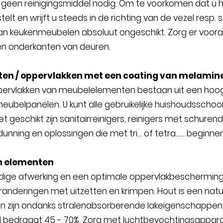
geen reinigingsmiddel nodig. Om te voorkomen dat u het v
telt en wrijft u steeds in de richting van de vezel resp. 
keukenmeubelen absoluut ongeschikt. Zorg er vooral v
en onderkanten van deuren.
ten / oppervlakken met een coating van melamin
pervlakken van meubelelementen bestaan uit een ho
ubelpanelen. U kunt alle gebruikelijke huishoudssch
iet geschikt zijn sanitairreinigers, reinigers met schur
unning en oplossingen die met tri... of tetra...... beginnen
n elementen
dige afwerking en een optimale oppervlakbeschermin
randeringen met uitzetten en krimpen. Hout is een natuu
en zijn ondanks stralenabsorberende lakeigenschappen
d bedraagt 45 - 70%. Zorg met luchtbevochtingsappara