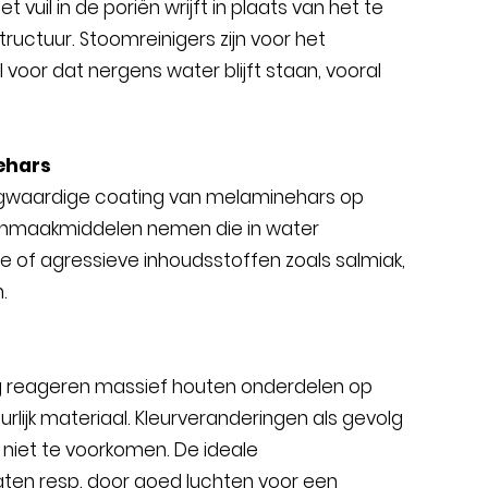
uil in de poriën wrijft in plaats van het te
structuur. Stoomreinigers zijn voor het
oor dat nergens water blijft staan, vooral
ehars
ogwaardige coating van melaminehars op
oonmaakmiddelen nemen die in water
ende of agressieve inhoudsstoffen zoals salmiak,
.
g reageren massief houten onderdelen op
rlijk materiaal. Kleurveranderingen als gevolg
 niet te voorkomen. De ideale
ten resp. door goed luchten voor een