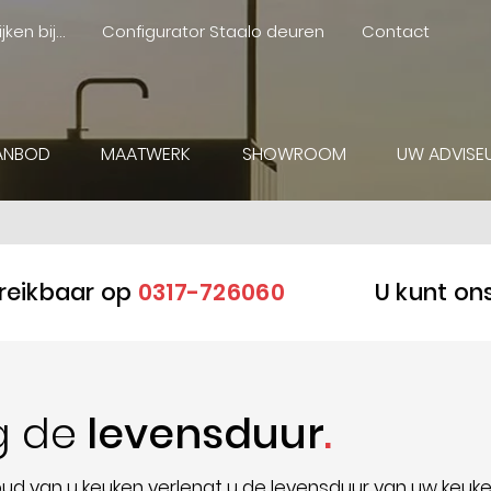
jken bij…
Configurator Staalo deuren
Contact
ANBOD
MAATWERK
SHOWROOM
UW ADVISE
ereikbaar op
0317-726060
U kunt on
g de
levensduur
oud van u keuken verlengt u de levensduur van uw keuk