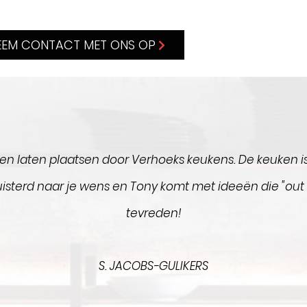
EEM CONTACT MET ONS OP
uken laten plaatsen door Verhoeks keukens. De keuken 
sterd naar je wens en Tony komt met ideeën die "out of t
tevreden!
S. JACOBS-GULIKERS