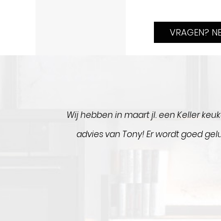
VRAGEN? N
,
Wij hebben in maart jl. een Keller ke
advies van Tony! Er wordt goed gelui
t