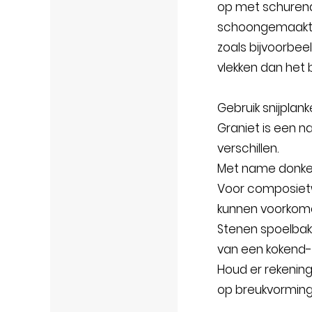
op met schuren
schoongemaakt me
zoals bijvoorbee
vlekken dan het 
Gebruik snijplan
Graniet is een na
verschillen.
Met name donkere
Voor composietwe
kunnen voorkom
Stenen spoelbakk
van een kokend-
Houd er rekening
op breukvorming