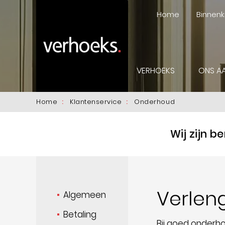
Home
Binnenki
VERHOEKS
ONS A
Home
Klantenservice
Onderhoud
Wij zijn b
Verlen
Algemeen
Betaling
Bij goed onderh